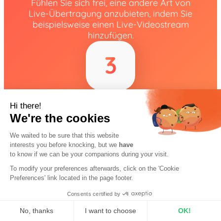
Fühlen Sie sich frei, eine andere Art von
Live-Übertragung anzubieten, indem Sie
beispielsweise einen Live-Videostream
hinzufügen.
Hi there!
Viel Spass!
We're the cookies
Entspannen Sie sich und vergessen Sie nicht,
We waited to be sure that this website
sich zu amüsieren!
interests you before knocking, but we
have
to know if we can be your companions during your visit.
To modify your preferences afterwards, click on the 'Cookie
Preferences' link located in the page footer.
Consents certified by
No, thanks
I want to choose
OK!