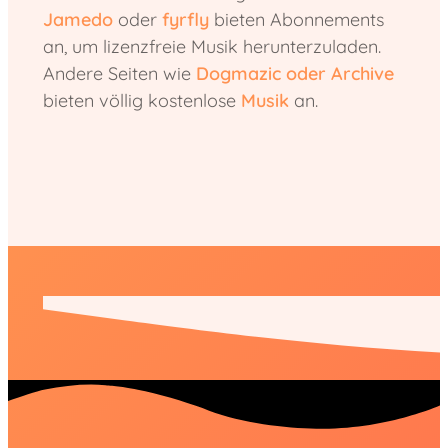
Jamedo
oder
fyrfly
bieten Abonnements
an, um lizenzfreie Musik herunterzuladen.
Andere Seiten wie
Dogmazic oder Archive
bieten völlig kostenlose
Musik
an.