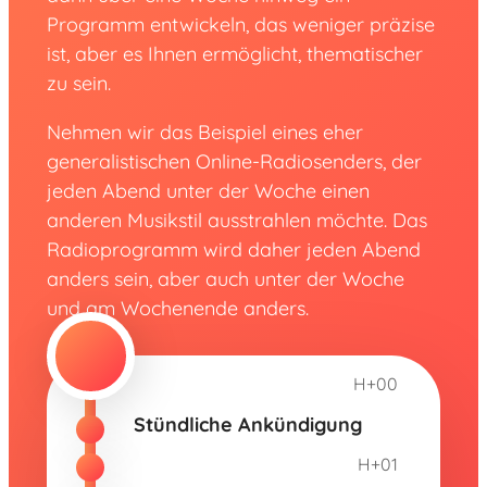
Programm entwickeln, das weniger präzise
ist, aber es Ihnen ermöglicht, thematischer
zu sein.
Nehmen wir das Beispiel eines eher
generalistischen Online-Radiosenders, der
jeden Abend unter der Woche einen
anderen Musikstil ausstrahlen möchte. Das
Radioprogramm wird daher jeden Abend
anders sein, aber auch unter der Woche
und am Wochenende anders.
H+00
Stündliche Ankündigung
H+01