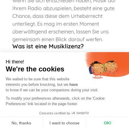
Wenn Sie sich entschieden haben, Musik auf
Ihrem Radio abzuspielen, besteht eine gute
Chance, dass diese dem Urheberrecht
unterliegt. Es mag im ersten Moment
überwältigend erscheinen, lassen Sie uns
gemeinsam einen Blick darauf werfen.
Was ist eine Musiklizenz?
Eine Musiklizenz ist eine Vereinbarung
Hi there!
zwischen einem Musiknutzer und dem
We're the cookies
Eigentümer dieser Musik, die besagt, dass
We waited to be sure that this website
er seine Erlaubnis zur Verwendung seiner
interests you before knocking, but we
have
Musik gibt. Die Gebühr für diese Musiklizenz
to know if we can be your companions during your visit.
ermöglicht es diesen
To modify your preferences afterwards, click on the 'Cookie
Songwritern/Komponisten, weiterhin Musik
Preferences' link located in the page footer.
zu machen.
Consents certified by
No, thanks
I want to choose
OK!
Mit dieser Berechtigung können Sie Musik