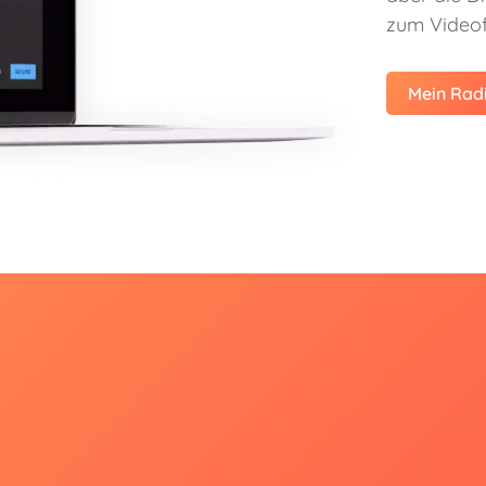
zum Videof
Mein Radi