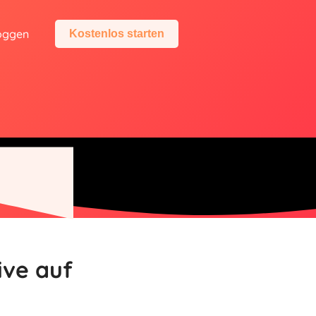
oggen
Kostenlos starten
ive auf