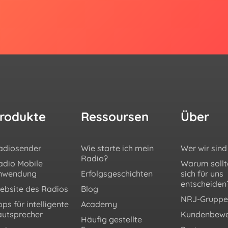
rodukte
Ressoursen
Über
adiosender
Wie starte ich mein
Wer wir sind
Radio?
adio Mobile
Warum sollt
nwendung
Erfolgsgeschichten
sich für uns
entscheiden
ebsite des Radios
Blog
NRJ-Grupp
ps für intelligente
Academy
autsprecher
Kundenbewe
Häufig gestellte