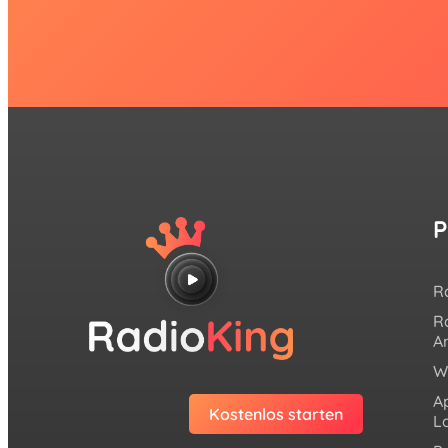
P
R
R
A
W
Ap
Kostenlos starten
L