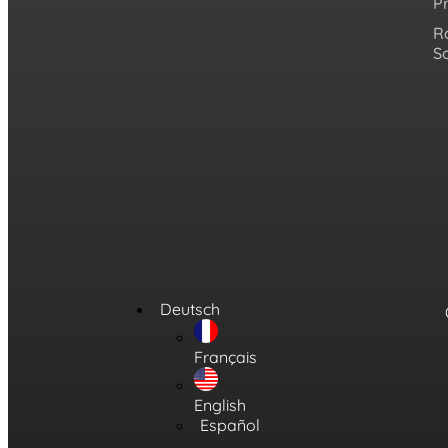
Pr
R
S
Deutsch
Français
English
Español