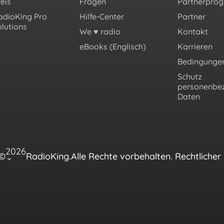
eis
Fragen
Partnerpro
adioKing Pro
Hilfe-Center
Partner
olutions
We ♥️ radio
Kontakt
eBooks (Englisch)
Karrieren
Bedingunge
Schutz
personenbe
Daten
2026
©
RadioKing.
Alle Rechte vorbehalten.
Rechtlicher