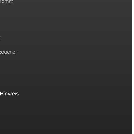
gramm
n
zogener
 Hinweis