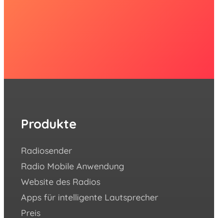
Produkte
Re
Radiosender
Wie 
Radio Mobile Anwendung
Erfo
Website des Radios
Blog
Apps für intelligente Lautsprecher
Aca
Preis
Häuf