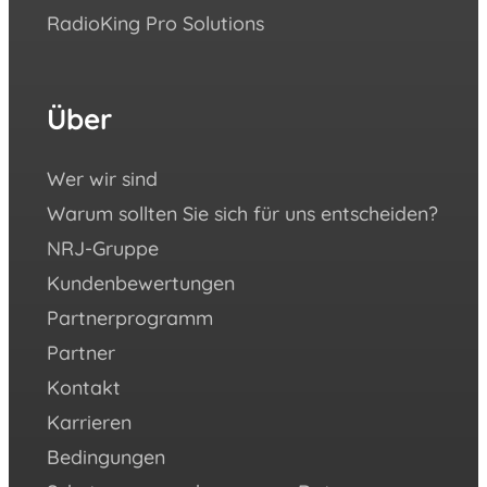
RadioKing Pro Solutions
Hilfe
We ♥️
eBoo
Über
Fol
Sie
un
Wer wir sind
Warum sollten Sie sich für uns entscheiden?
Yout
NRJ-Gruppe
Face
Kundenbewertungen
Inst
Partnerprogramm
X (ex
Partner
Twitt
Kontakt
Link
Karrieren
Bedingungen