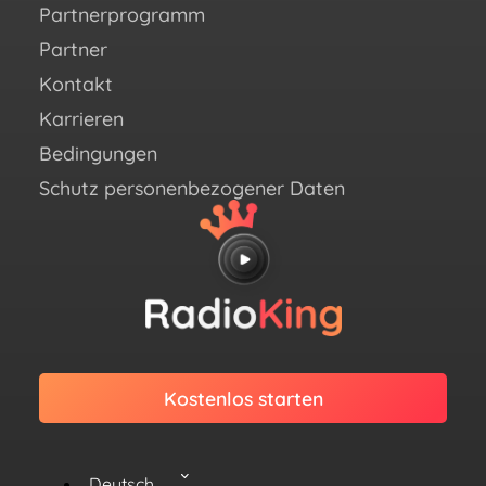
Ins
Partnerprogramm
X (e
Partner
Twit
Kontakt
Link
Karrieren
Bedingungen
Schutz personenbezogener Daten
Kostenlos starten
Deutsch