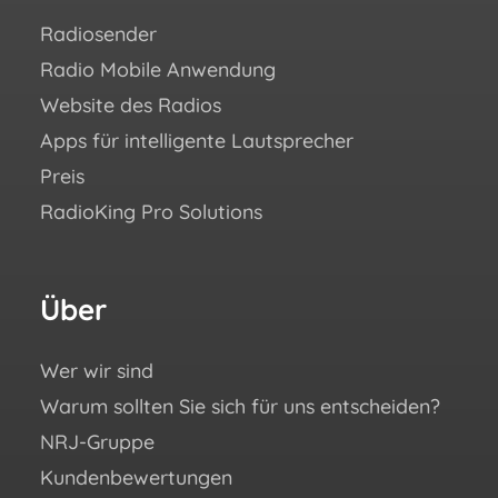
Radiosender
Wie 
Radio Mobile Anwendung
Erfo
Website des Radios
Blo
Apps für intelligente Lautsprecher
Aca
Preis
Häuf
RadioKing Pro Solutions
Hilf
We ♥
eBoo
Über
Fo
Si
un
Wer wir sind
Warum sollten Sie sich für uns entscheiden?
You
NRJ-Gruppe
Fac
Kundenbewertungen