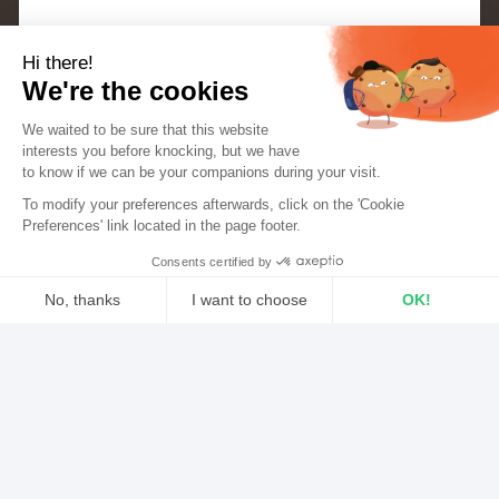
Hi there!
Bevor du
deinen eigenen Internetradiosender
We're the cookies
startest, solltest du diese Checkliste durchgehen.
We waited to be sure that this website
Sie enthält alle Informationen, die du benötigst, um
interests you before knocking, but we
have
dein Radioprojekt
optimal vorzubereiten und zu
to know if we can be your companions during your visit.
To modify your preferences afterwards, click on the 'Cookie
starten
! Dank dieses Artikels hast du alle wichtigen
Preferences' link located in the page footer.
Elemente, um deinen Sender im Handumdrehen
Consents certified by
erfolgreich ins Leben zu rufen.
No, thanks
I want to choose
OK!
Axeptio consent
I/ Ein Konzept für deinen
Consent Management Platform: Personalize Your Options
Internetradiosender
Our platform empowers you to tailor and manage your privacy sett
finden