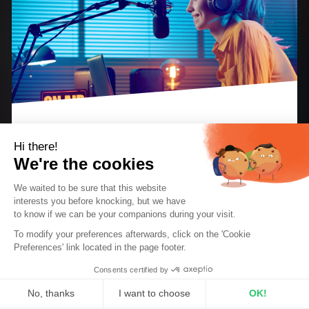
Hi there!
Temporär ist der letzte Schrei: Pop-up-Shops, Pop-
We're the cookies
up-Restaurants, zeitlich begrenzte Erlebnisse …
We waited to be sure that this website
was wäre, wenn Sie dasselbe Konzept auf Ihren
interests you before knocking, but we
have
Radiosender anwenden würden? Ein temporärer
to know if we can be your companions during your visit.
To modify your preferences afterwards, click on the 'Cookie
Radiosender oder Pop-up-Sender existiert nur für
Preferences' link located in the page footer.
ein paar Tage, ein paar Wochen oder für die Dauer
Consents certified by
einer Veranstaltung.
No, thanks
I want to choose
OK!