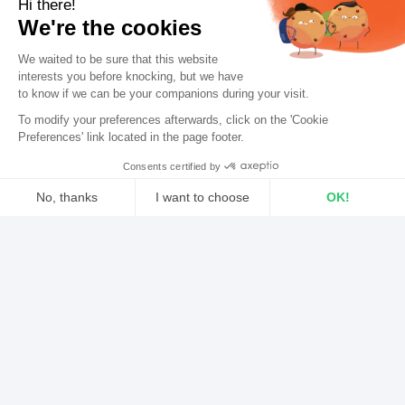
Hi there!
Du fragst dich, warum du eine
App für ihr Radio
We're the cookies
erstellen solltest? Lohnt es sich wirklich? Was bringt
We waited to be sure that this website
es deiner Radiostation? Nun, eine effektive Radio-
interests you before knocking, but we
have
App ist nicht nur eine großartige Möglichkeit, um
to know if we can be your companions during your visit.
To modify your preferences afterwards, click on the 'Cookie
keine Hörer zu verlieren
, sondern auch eine
Preferences' link located in the page footer.
Chance, neue Zuhörer zu gewinnen!
Consents certified by
No, thanks
I want to choose
OK!
1. Sei auf den richtigen Plattformen sichtbar
Axeptio consent
2. Erschaffe Interaktionen zwischen dir und deinem
Consent Management Platform: Personalize Your Options
Publikum
Our platform empowers you to tailor and manage your privacy sett
3. Erstelle eine App für ihr Radio, die deine Marke
widerspiegelt
4. Erhöhe die Attraktivität deiner App
5. Verdiene mit einer App für ihr Radio Geld