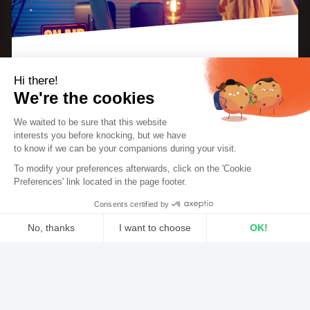
Hi there!
Electri_C_ity Studios ist der Vorreiter für modernes
We're the cookies
Online-Radio in Deutschland. Es ist ein Radio für
We waited to be sure that this website
volle Unterhaltung, von morgens bis abends!
interests you before knocking, but we
have
to know if we can be your companions during your visit.
Kannst du kurz dein
To modify your preferences afterwards, click on the 'Cookie
Preferences' link located in the page footer.
Projekt und die
Consents certified by
Ursprünge von
No, thanks
I want to choose
OK!
Electri_C_ity Studios
Axeptio consent
beschreiben?
Consent Management Platform: Personalize Your Options
Our platform empowers you to tailor and manage your privacy sett
Electri_C_ity Studios wurde als kreatives