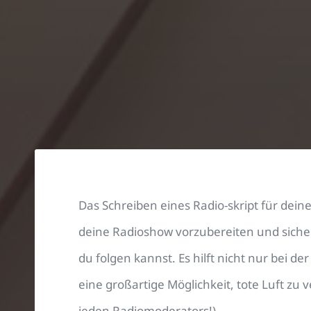
Das Schreiben eines Radio-skript für deine
deine Radioshow vorzubereiten und sicher
du folgen kannst. Es hilft nicht nur bei d
eine großartige Möglichkeit, tote Luft zu
jeden Radiomoderators!)